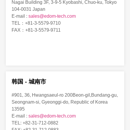
Nagai Building 3F, 3-9-5 Kyobashi, Chuo-ku, Tokyo
104-0031 Japan
E-mail :
sales@edom-tech.com
TEL：+81-3-5579-9710
FAX：+81-3-5579-9711
韩国 - 城南市
#901, 36, Hwangsaeul-ro 200Beon-gil,Bundang-gu,
Seongnam-si, Gyeonggi-do, Republic of Korea
13595
E-mail :
sales@edom-tech.com
TEL: +82-31-712-0882
FAX: +82-31-712-0883