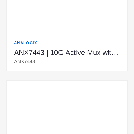
ANALOGIX
ANX7443 | 10G Active Mux with Re-timers for USB3.2/DisplayPort1.4
ANX7443