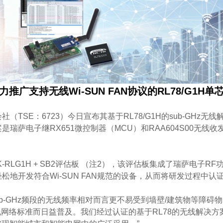
推广支持无线Wi-SUN FAN协议的RL78/G1H
E：6723）今日宣布其基于RL78/G1H的sub-GHz无线解
是瑞萨电子继RX651微控制器（MCU）和RAA604S00无
c.的TK-RLG1H + SB2评估板 （注2），该评估板集成了瑞萨电子RF功
地开发符合Wi-SUN FAN规范的设备，从而将研发过程中认
b-GHz频段的无线频率相对而言更不易受到墙壁/建筑物等障
广域无线网络标准而日益普及。我们经过认证的基于RL78的无线解