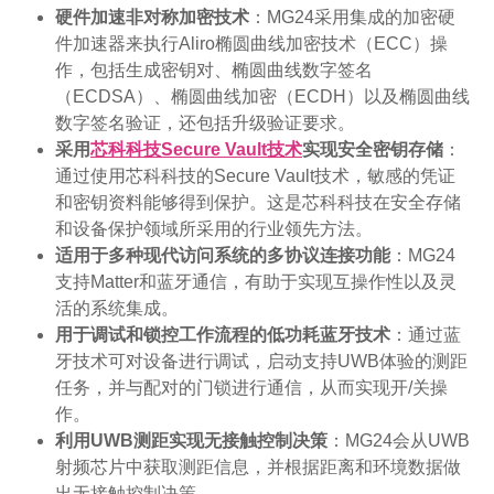
硬件加速非对称加密技术
：MG24采用集成的加密硬
件加速器来执行Aliro椭圆曲线加密技术（ECC）操
作，包括生成密钥对、椭圆曲线数字签名
（ECDSA）、椭圆曲线加密（ECDH）以及椭圆曲线
数字签名验证，还包括升级验证要求。
采用
芯科科技
Secure Vault
技术
实现安全密钥存储
：
通过使用芯科科技的Secure Vault技术，敏感的凭证
和密钥资料能够得到保护。这是芯科科技在安全存储
和设备保护领域所采用的行业领先方法。
适用于多种现代访问系统的多协议连接功能
：MG24
支持Matter和蓝牙通信，有助于实现互操作性以及灵
活的系统集成。
用于调试和锁控工作流程的低功耗蓝牙技术
：通过蓝
牙技术可对设备进行调试，启动支持UWB体验的测距
任务，并与配对的门锁进行通信，从而实现开/关操
作。
利用
UWB
测距实现无接触控制决策
：MG24会从UWB
射频芯片中获取测距信息，并根据距离和环境数据做
出无接触控制决策。