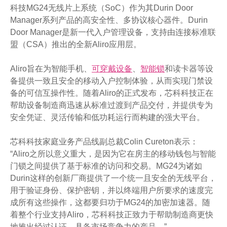
科技MG24无线片上系统（SoC）作为其Durin Door
Manager系列产品的高安全性、多协议核心器件。Durin
Door Manager是新一代入户管理设备，支持由连接标准联
盟（CSA）推出的全新Aliro应用层。
Aliro旨在为智能手机、
可穿戴设备
、
智能锁
和读卡器等设
备提供一致且安全的移动入户控制体验，从而实现门禁设
备的可信互操作性。随着Aliro的正式发布，芯科科技正在
帮助设备制造商迅速从标准过渡到产品交付，并提供专为
安全凭证、灵活传输和低功耗运行而构建的强大平台。
芯科科技家庭业务产品线副总裁Colin Cureton表示：
“Aliro之所以意义重大，是因为它在房主的移动钱包与智能
门锁之间提供了基于标准的访问和交易。MG24为诸如
Durin这样的创新厂商提供了一个统一且安全的无线平台，
用于验证身份、保护密钥，并以终端用户所要求的速度完
成所有这些操作，这都要归功于MG24的加密加速器。随
着整个行业支持Aliro，芯科科技正致力于帮助制造商更快
地推出经过认证、具备市场竞争力的产品。”