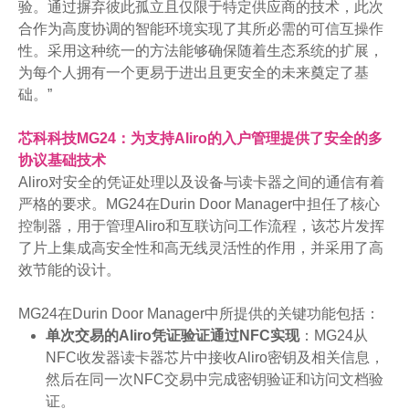
验。通过摒弃彼此孤立且仅限于特定供应商的技术，此次
合作为高度协调的智能环境实现了其所必需的可信互操作
性。采用这种统一的方法能够确保随着生态系统的扩展，
为每个人拥有一个更易于进出且更安全的未来奠定了基
础。”
芯科科技
MG24
：为支持
Aliro
的入户管理提供了安全的多
协议基础技术
Aliro对安全的凭证处理以及设备与读卡器之间的通信有着
严格的要求。MG24在Durin Door Manager中担任了核心
控制器，用于管理Aliro和互联访问工作流程，该芯片发挥
了片上集成高安全性和高无线灵活性的作用，并采用了高
效节能的设计。
MG24在Durin Door Manager中所提供的关键功能包括：
单次交易的
Aliro
凭证
验证通过
NFC
实现
：MG24从
NFC收发器读卡器芯片中接收Aliro密钥及相关信息，
然后在同一次NFC交易中完成密钥验证和访问文档验
证。