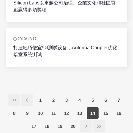
Silicon Labs以卓越公司治理、企業文化和社區貢
獻贏得多項獎項
2019/12/17
打造轻巧便宜5G测试设备，Antenna Coupler优化
暗室系统测试
1
2
3
4
5
6
7
8
9
10
11
12
13
14
15
16
17
18
19
20