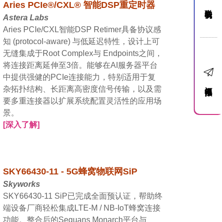
Aries PCIe®/CXL® 智能DSP重定时器
联络我们
Astera Labs
Aries PCIe/CXL智能DSP Retimer具备协议感
知 (protocol-aware) 与低延迟特性，设计上可
无缝集成于Root Complex与 Endpoints之间，
将连接距离延伸至3倍。能够在AI服务器平台
中提供强健的PCIe连接能力，特别适用于复
订阅电子报
杂拓扑结构、长距离高密度信号传输，以及需
要多重连接器以扩展系统配置灵活性的应用场
景。
[深入了解]
SKY66430-11 - 5G蜂窝物联网SiP
Skyworks
SKY66430-11 SiP已完成全面预认证，帮助终
端设备厂商轻松集成LTE-M / NB-IoT蜂窝连接
功能。整合后的Sequans Monarch平台与