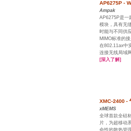
AP6275P - W
Ampak
AP6275P是
模块，具有无
时能与不同供应商的80
MIMO标准的
在802.11ax
连接无线局域
[深入了解]
XMC-2400
xMEMS
全球首款全硅
片，为超移动系
命性的散热管