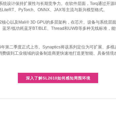
统设计保持扩展性与长期竞争力。在软件层面，Torq通过开源IR
teRT、PyTorch、ONNX、JAX等主流与新兴模型格式。
55与M52核心以及Mali® 3D GPU的多层架构，在芯片、设备与系统
6E/7、蓝牙/低功耗蓝牙BT/BLE、Thread和UWB等多种无线标
26年第二季度正式上市。Synaptics将该系列定位为可扩展、
消费级到工业领域的设备制造商更快速地打造更智能、具备情境感
深入了解SL2610如何感知周围环境