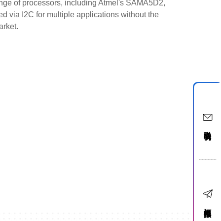
nge of processors, including Atmel's SAMA5D2,
ed via I2C for multiple applications without the
arket.
联络我们
订阅电子报