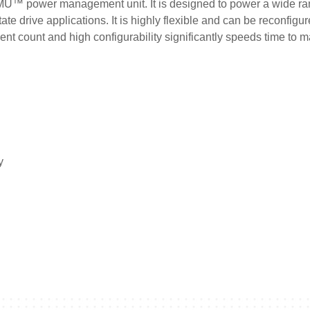
U™ power management unit. It is designed to power a wide ra
te drive applications. It is highly flexible and can be reconfigur
 count and high configurability significantly speeds time to m
y