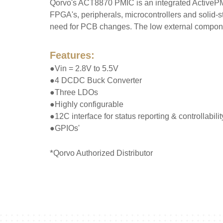
Qorvo's ACT8870 PMIC is an integrated ActivePM
FPGA's, peripherals, microcontrollers and solid-sta
need for PCB changes. The low external component
Features:
●Vin = 2.8V to 5.5V
●4 DCDC Buck Converter
●Three LDOs
●Highly configurable
●12C interface for status reporting & controllabilit
●GPIOs'
*
Qorvo Authorized Distributor