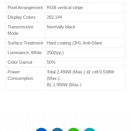
Pixel Arrangement
RGB vertical stripe
Display Colors
262,144
Transmissive
Normally black
Mode
Surface Treatment
Hard coating (3H), Anti-Glare
Luminance, White
250(typ.)
Color Gamut
50%
Power
Total 2.494W (Max.) @ cell 0.538W
Consumption
(Max.),
BL 1.956W (Max.)