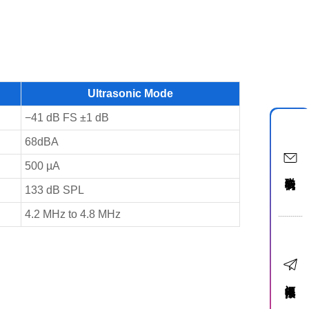
Ultrasonic Mode
−41 dB FS ±1 dB
68dBA
500 µA
联络我们
133 dB SPL
4.2 MHz to 4.8 MHz
订阅电子报