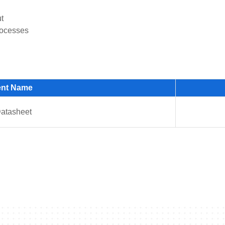
t
rocesses
nt Name
atasheet