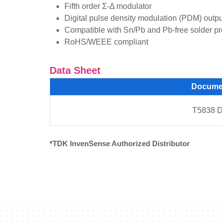
Fifth order Σ-Δ modulator
Digital pulse density modulation (PDM) outpu
Compatible with Sn/Pb and Pb-free solder p
RoHS/WEEE compliant
Data Sheet
Docume
T5838 D
*TDK InvenSense Authorized Distributor