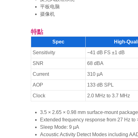
平板电脑
摄像机
特點
Spec
High-Qual
Sensitivity
−41 dB FS ±1 dB
SNR
68 dBA
Current
310 µA
AOP
133 dB SPL
Clock
2.0 MHz to 3.7 MHz
3.5 × 2.65 × 0.98 mm surface-mount package
Extended frequency response from 27 Hz to
Sleep Mode: 9 µA
Acoustic Activity Detect Modes including A