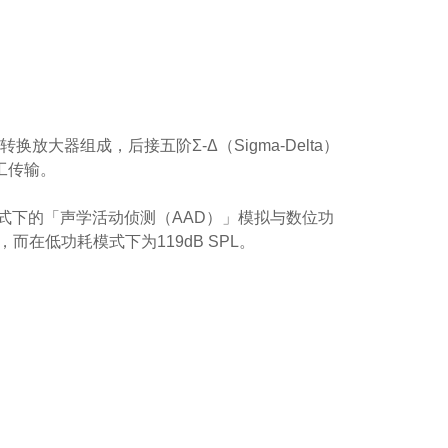
放大器组成，后接五阶Σ-Δ（Sigma-Delta）
工传输。
n 模式下的「声学活动侦测（AAD）」模拟与数位功
而在低功耗模式下为119dB SPL。