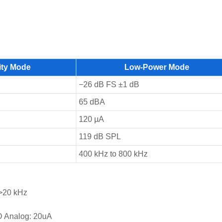
ity Mode
Low-Power Mode
−26 dB FS ±1 dB
65 dBA
120 µA
119 dB SPL
400 kHz to 800 kHz
 >20 kHz
AD Analog: 20uA