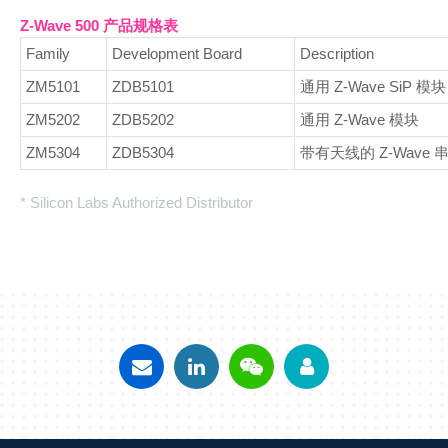
Z-Wave 500 产品规格表
Family
Development Board
Description
ZM5101
ZDB5101
通用 Z-Wave SiP 模块
ZM5202
ZDB5202
通用 Z-Wave 模块
ZM5304
ZDB5304
带有天线的 Z-Wave
* Silicon Labs Authorized Distributor