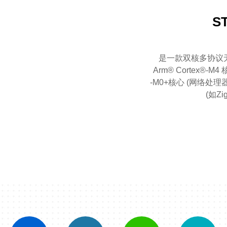
S
是一款双核多协议无线
Arm® Cortex®‐M
‐M0+核心 (网络处理器)，
(如Zi