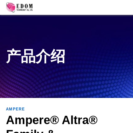
产品介绍
AMPERE
Ampere® Altra®